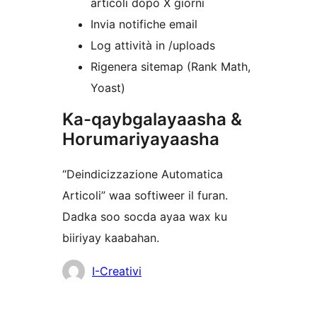
articoli dopo X giorni
Invia notifiche email
Log attività in /uploads
Rigenera sitemap (Rank Math,
Yoast)
Ka-qaybgalayaasha &
Horumariyayaasha
“Deindicizzazione Automatica
Articoli” waa softiweer il furan.
Dadka soo socda ayaa wax ku
biiriyay kaabahan.
Ka-
I-Creativi
qaybgalayaasha