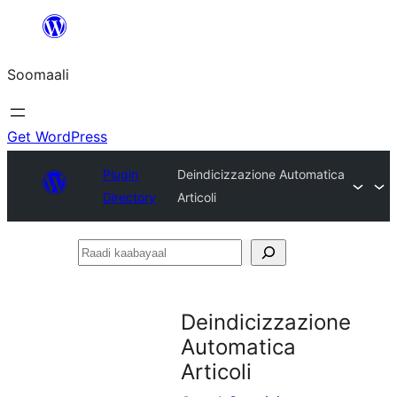
U
bood
Soomaali
dhigaalka
Get WordPress
Plugin
Deindicizzazione Automatica
Directory
Articoli
Raadi
kaabayaal
Deindicizzazione
Automatica
Articoli