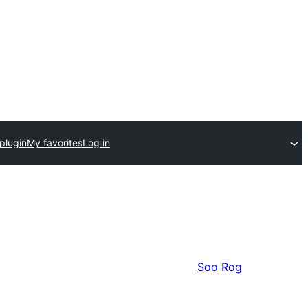
plugin
My favorites
Log in
Soo Rog