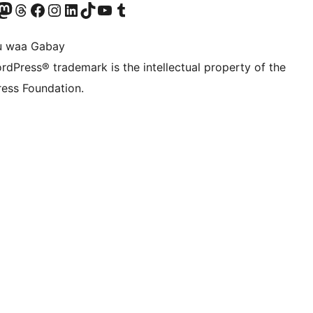
Twitter) account
r Bluesky account
sit our Mastodon account
Visit our Threads account
Visit our Facebook page
Visit our Instagram account
Visit our LinkedIn account
Visit our TikTok account
Visit our YouTube channel
Visit our Tumblr account
u waa Gabay
rdPress® trademark is the intellectual property of the
ess Foundation.