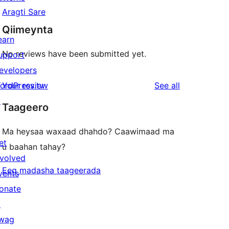
Aragti Sare
Qiimeynta
earn
No reviews have been submitted yet.
upport
evelopers
reviews
ordPress.tv
Your review
See all
↗
Taageero
Ma heysaa waxaad dhahdo? Caawimaad ma
et
u baahan tahay?
nvolved
Eeg madasha taageerada
vents
onate
↗
wag