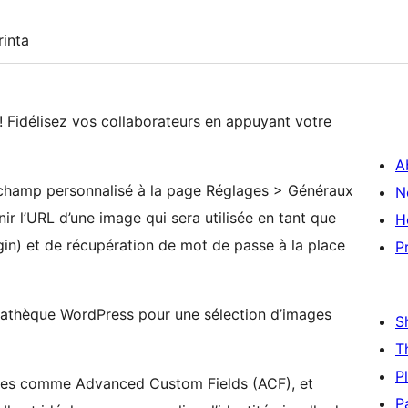
inta
 Fidélisez vos collaborateurs en appuyant votre
A
 champ personnalisé à la page Réglages > Généraux
N
ir l’URL d’une image qui sera utilisée en tant que
H
gin) et de récupération de mot de passe à la place
P
iathèque WordPress pour une sélection d’images
S
T
P
tierces comme Advanced Custom Fields (ACF), et
P