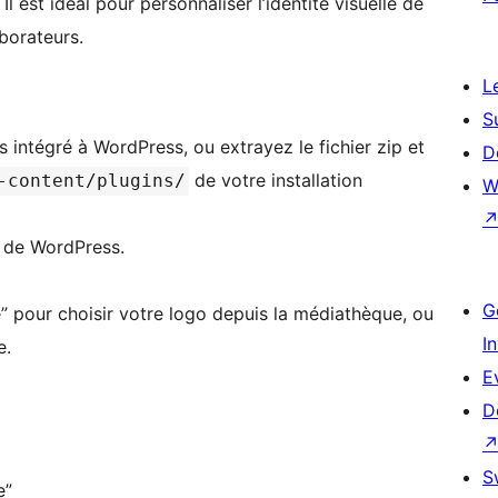
l est idéal pour personnaliser l’identité visuelle de
borateurs.
L
S
ins intégré à WordPress, ou extrayez le fichier zip et
D
de votre installation
-content/plugins/
W
» de WordPress.
G
e” pour choisir votre logo depuis la médiathèque, ou
I
e.
E
D
S
e”