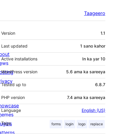
Taageero
Meta
Version
1.1
Last updated
1 sano
kahor
bout
Active installations
In ka yar 10
ews
osting
WordPress version
5.6 ama ka sareeya
rivacy
Tested up to
6.8.7
PHP version
7.4 ama ka sareeya
howcase
Language
English (US)
hemes
lugins
Tags
forms
login
logo
replace
atterns