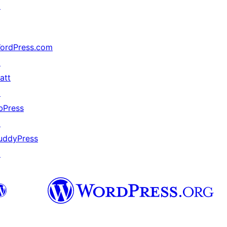
↗
ordPress.com
↗
att
↗
bPress
↗
uddyPress
↗