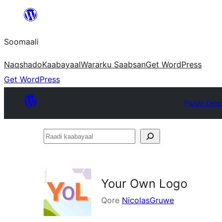
U
bood
Soomaali
dhigaalka
Naqshado
Kaabayaal
Warar
ku Saabsan
Get WordPress
Get WordPress
Plugin Dire
Raadi
kaabayaal
Your Own Logo
Qore
NicolasGruwe