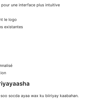
our une interface plus intuitive
t le logo
ns existantes
nnalisé
xion
riyayaasha
 soo socda ayaa wax ku biiriyay kaabahan.