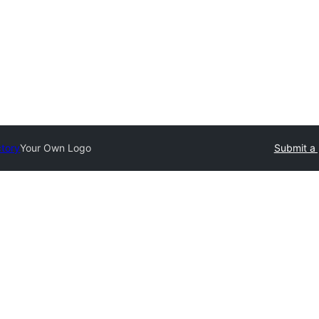
ctory
Your Own Logo
Submit a 