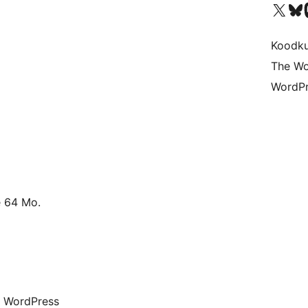
Visit our X (formerly 
Visit ou
Vi
Koodk
The Wo
WordPr
e 64 Mo.
ue WordPress